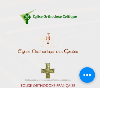
Comunhão das Igrejas Ortodoxas Ocidentais