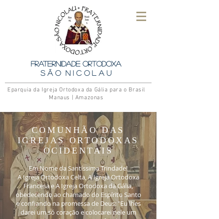
Fraternidade Ortodoxa
S ã o N i c o l a u
Eparquia da Igreja Ortodoxa da Gália para o Brasil
Manaus | Amazonas
COMUNHÃO DAS
IGREJAS ORTODOXAS
OCIDENTAIS
Em Nome da Santíssima Trindade!
A Igreja Ortodoxa Celta, A Igreja Ortodoxa
Francesa e A Igreja Ortodoxa da Gália,
obedecendo ao chamado do Espírito Santo
e confiando na promessa de Deus: "Eu lhes
darei um só coração e colocarei nele um