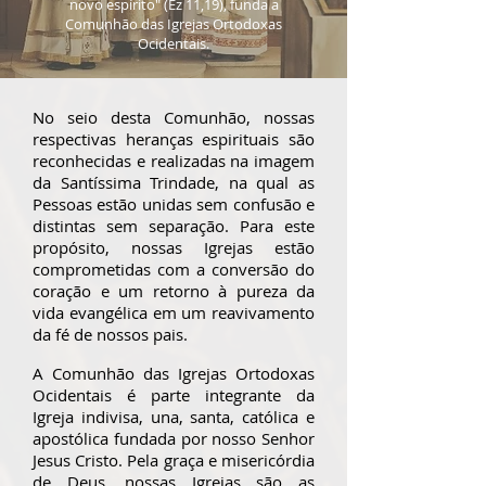
novo espírito" (Ez 11,19), funda a
Comunhão das Igrejas Ortodoxas
Ocidentais.
No seio desta Comunhão, nossas
respectivas heranças espirituais são
reconhecidas e realizadas na imagem
da Santíssima Trindade, na qual as
Pessoas estão unidas sem confusão e
distintas sem separação. Para este
propósito, nossas Igrejas estão
comprometidas com a conversão do
coração e um retorno à pureza da
vida evangélica em um reavivamento
da fé de nossos pais.
A Comunhão das Igrejas Ortodoxas
Ocidentais é parte integrante da
Igreja indivisa, una, santa, católica e
apostólica fundada por nosso Senhor
Jesus Cristo. Pela graça e misericórdia
de Deus, nossas Igrejas são as