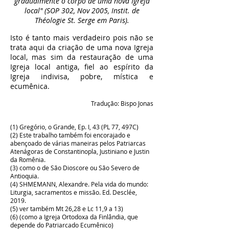
gradualmente o corpo de uma nova Igreja
local" (SOP 302, Nov 2005, Instit. de
Théologie St. Serge em Paris).
Isto é tanto mais verdadeiro pois não se
trata aqui da criação de uma nova Igreja
local, mas sim da restauração de uma
Igreja local antiga, fiel ao espírito da
Igreja indivisa, pobre, mística e
ecumênica.
Tradução: Bispo Jonas
(1) Gregório, o Grande, Ep. I, 43 (PL 77, 497C)
(2) Este trabalho também foi encorajado e
abençoado de várias maneiras pelos Patriarcas
Atenágoras de Constantinopla, Justiniano e Justin
da Romênia.
(3) como o de São Dioscore ou São Severo de
Antioquia.
(4) SHMEMANN, Alexandre. Pela vida do mundo:
Liturgia, sacramentos e missão. Ed. Desclée,
2019.
(5) ver também Mt 26,28 e Lc 11,9 a 13)
(6) (como a Igreja Ortodoxa da Finlândia, que
depende do Patriarcado Ecumênico)