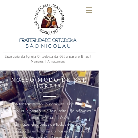
Fraternidade Ortodoxa
S ã o N i c o l a u
Eparquia da Igreja Ortodoxa da Gália para o Brasil
Manaus | Amazonas
NOSSO MODO DE SER
IGREJA
"Não tenhais medo. Buscais Jesus de Naza­ré,
que foi crucificado. Ele ressuscitou, já não está
aqui" (Marcos 16,6)
"Ide, fazei discípulos de todas as nações,
batizando-os em Nome do Pai e do Filho e do
Espírito Santo" (Mateus 28,19)